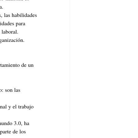
a.
idades para 
laboral. 
ganización.
rtamiento de un 
: son las 
al y el trabajo 
mundo 3.0, ha 
parte de los 