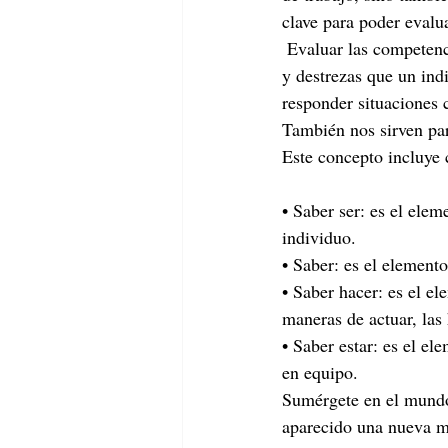
clave para poder evalu
 Evaluar las competencias. Hay que valorar no sólo el conjunto de los conocimientos, las habilidades 
y destrezas que un ind
responder situaciones 
También nos sirven par
Este concepto incluye 
• Saber ser: es el ele
individuo.
• Saber: es el element
• Saber hacer: es el e
maneras de actuar, las
• Saber estar: es el el
en equipo.
Sumérgete en el mundo 
aparecido una nueva ma