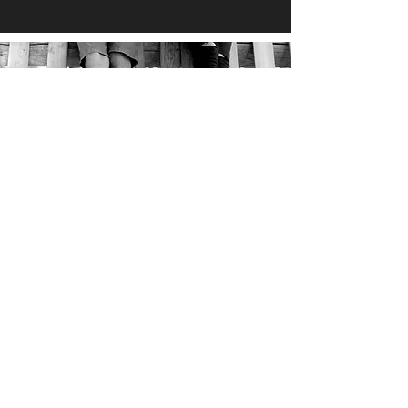
nosotr
o
s
Somos tu caza Talento
Somos tu Outsourcing de Gestíon
Humana
Somos tu Asesor en clima Productivo