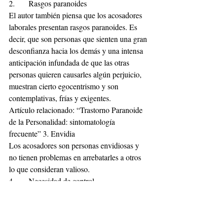
2.	Rasgos paranoides
El autor también piensa que los acosadores 
laborales presentan rasgos paranoides. Es 
decir, que son personas que sienten una gran 
desconfianza hacia los demás y una intensa 
anticipación infundada de que las otras 
personas quieren causarles algún perjuicio, 
muestran cierto egocentrismo y son 
contemplativas, frías y exigentes.
Artículo relacionado: “Trastorno Paranoide 
de la Personalidad: sintomatología 
frecuente” 3. Envidia
Los acosadores son personas envidiosas y 
no tienen problemas en arrebatarles a otros 
lo que consideran valioso.
4.	Necesidad de control
Tienen una gran necesidad de control, no 
toleran la frustración y temen a la 
incertidumbre