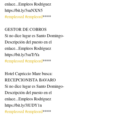
enlace...Empleos Rodriguez 
https://bit.ly/3suNXN5
#empleosrd
#empleord
****
GESTOR DE COBROS
Si no dice lugar es Santo Domingo-
Descripción del puesto en el 
enlace...Empleos Rodriguez 
https://bit.ly/3suTrYa
#empleosrd
#empleord
****
Hotel Capriccio Mare busca: 
RECEPCIONISTA BAVARO
Si no dice lugar es Santo Domingo-
Descripción del puesto en el 
enlace...Empleos Rodriguez 
https://bit.ly/3lUDY1n
#empleosrd
#empleord
****