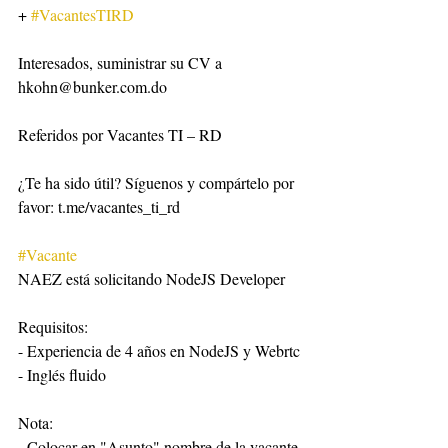
+ 
#VacantesTIRD
Interesados, suministrar su CV a 
hkohn@bunker.com.do
Referidos por Vacantes TI – RD
¿Te ha sido útil? Síguenos y compártelo por 
favor: t.me/vacantes_ti_rd
#Vacante
NAEZ está solicitando NodeJS Developer
Requisitos:
- Experiencia de 4 años en NodeJS y Webrtc
- Inglés fluido
Nota:
- Colocar en "Asunto" nombre de la vacante 