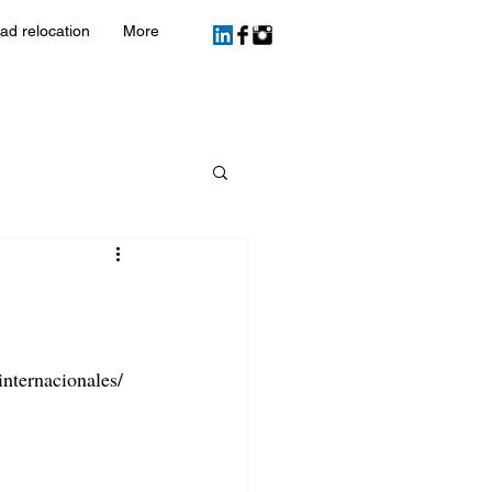
ad relocation
More
s
nternacionales/