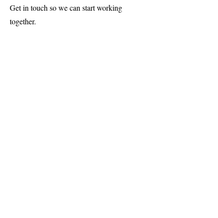
Get in touch so we can start working
together.
First Name
Last Name
Email
Message