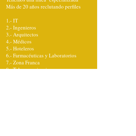
Más de 20 años reclutando perfiles
1.- IT
2.- Ingenieros
3.- Arquitectos
4.- Médicos
5.- Hoteleros
6.- Farmacéuticas y Laboratorios
7.- Zona Franca
8.- Telecomunicaciones
9.- Industria
Con la mayor garantía al menor precio
patric.baez@claro.net.do
, Dominican
Republic | Av. Los Rosales 122, 28021,
Madrid.