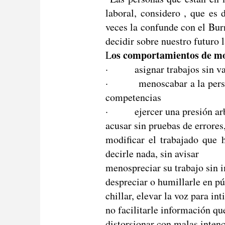
laboral, considero , que es 
veces la confunde con el Burn
decidir sobre nuestro futuro 
os comportamientos de mo
L
· asignar trabajos sin val
· menoscabar a la persona 
competencias
· ejercer una presión arbit
acusar sin pruebas de errores
modificar el trabajado que 
decirle nada, sin avisar
menospreciar su trabajo sin 
despreciar o humillarle en p
chillar, elevar la voz para in
no facilitarle información qu
distorsionar con malas intenc