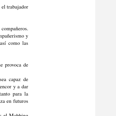
 el trabajador
os compañeros.
ompañerismo y
 así como las
ue provoca de
 sea capaz de
rencor y a dar
tanto para la
za en futuros
es el Mobbing