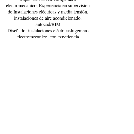
electromecanico, Experiencia en supervision
de Instalaciones eléctricas y media tensión,
instalaciones de aire acondicionado,
autocad/BIM
Diseñador instalaciones eléctricasIngeniero
electromecanico, con experiencia
contrastada en diseño BIM MEP y cálculo
de instalaciones eléctricas, experiencia en
supervisión de obras.
Diseñador instalaciones mecánicasIngeniero
electromecanico, con experiencia
contrastada en diseño BIM MEP y cálculo
de instalaciones mecánicas, Aire
Acondicionado y climatización, experiencia
en supervisión de obras
Controller financiero para Contructora
Experiencia como controller o financiero en
sector de construcción o similar. Experiencia
en programas de control de gestión,
contable, costes.
DYNAMICS/SAP/NAVISION