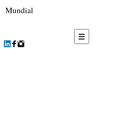
Mundial
Servicios Corporativos e
Individuales
Nuestros servicios están
orientados a contribuir con el
desarrollo de la empresa,
proveyendo el mejor talento del
mercado, por poseer la mayor red
internacional de talentos. Nos