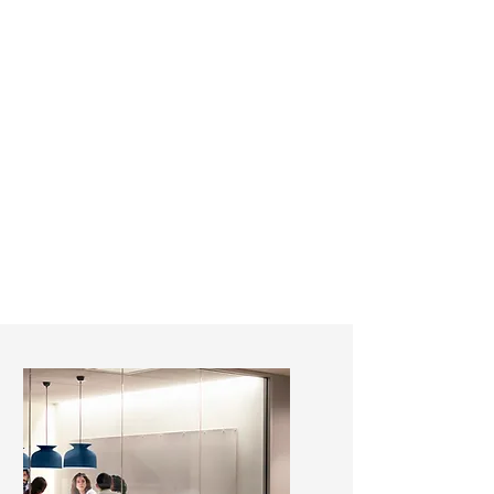
enfocamos en la calidad, el
servicio, la orientación a los
resultados. Reclutamos en más de
100 países .
Nuestros servicios individuales,
están orientados a la recolocación
en el mercado laboral, así como
su crecimiento profesional.