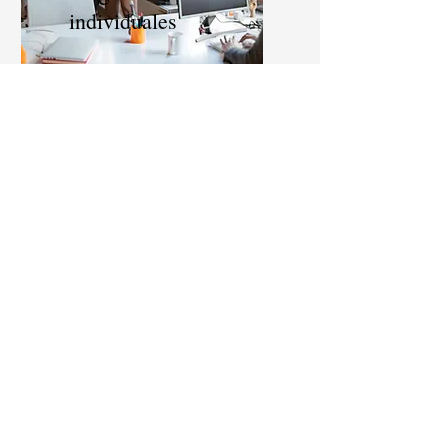
individuales
Como Empleateya, Executive
Coach, Finfjobs entre otros
Otros servicios:
Encuestas de clima
Desarrollo Organizacional
Capacitación In House
Asesoria Laboral
Perfil Hotelero- Otro tipo de contrato.
Cotiza